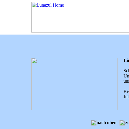
Li
Sch
Un
un
Bis
Jut
nach oben
z